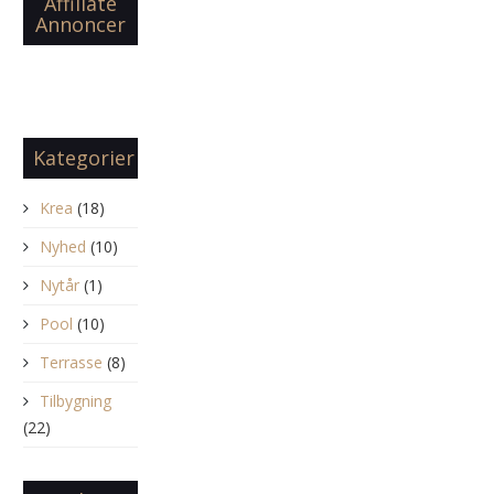
Affiliate
1
Annoncer
Kategorier
Krea
(18)
Nyhed
(10)
Nytår
(1)
Pool
(10)
Terrasse
(8)
Tilbygning
(22)