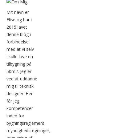
kommer en trin for
trin guide. Materialer
Mit navn er
til julekugle-krans:
Elise og har i
En flamingo ring
2015 lavet
(styroporring) 22 cm
denne blog i
i diameter et
forbindelse
underlag en
med at vi selv
limpistol ca.…
skulle lave en
tilbygning på
50m2. Jeg er
ved at uddanne
mig til teknisk
designer. Her
får jeg
kompetencer
inden for
bygningsreglement,
myndighedstegninger,
opbygning af