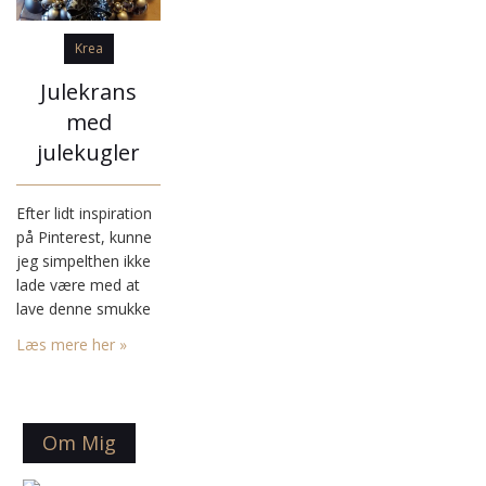
Krea
Julekrans
med
julekugler
Efter lidt inspiration
på Pinterest, kunne
jeg simpelthen ikke
lade være med at
lave denne smukke
krans dekoreret
Læs mere her »
med julekugler. Og
tænker at der nok er
andre end mig som
gerne vil kreere
Om Mig
sådan én til
hjemmet.Så her