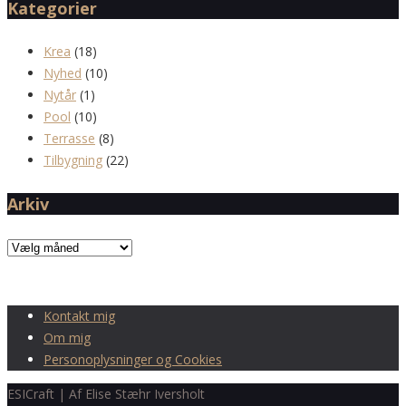
Kategorier
Krea
(18)
Nyhed
(10)
Nytår
(1)
Pool
(10)
Terrasse
(8)
Tilbygning
(22)
Arkiv
Arkiv
Kontakt mig
Om mig
Personoplysninger og Cookies
ESICraft | Af Elise Stæhr Iversholt