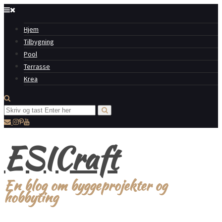
Hjem
Tilbygning
Pool
Terrasse
Krea
ESICraft
En blog om byggeprojekter og
hobbyting