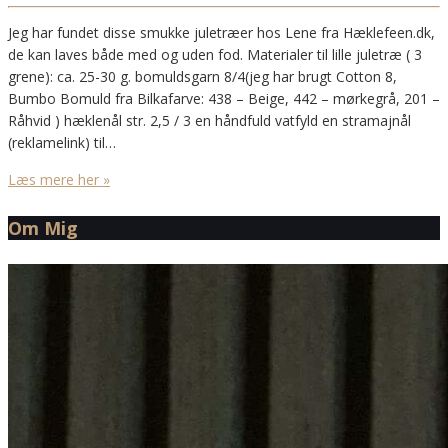
Jeg har fundet disse smukke juletræer hos Lene fra Hæklefeen.dk,
de kan laves både med og uden fod. Materialer til lille juletræ ( 3
grene): ca. 25-30 g. bomuldsgarn 8/4(jeg har brugt Cotton 8,
Bumbo Bomuld fra Bilkafarve: 438 – Beige, 442 – mørkegrå, 201 –
Råhvid ) hæklenål str. 2,5 / 3 en håndfuld vatfyld en stramajnål
(reklamelink) til…
Læs mere her »
Om Mig