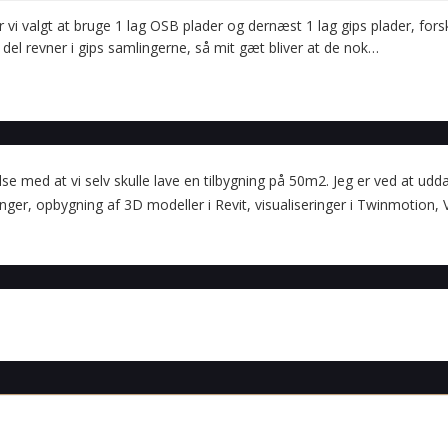
i valgt at bruge 1 lag OSB plader og dernæst 1 lag gips plader, fors
 del revner i gips samlingerne, så mit gæt bliver at de nok…
lse med at vi selv skulle lave en tilbygning på 50m2. Jeg er ved at udd
er, opbygning af 3D modeller i Revit, visualiseringer i Twinmotion,