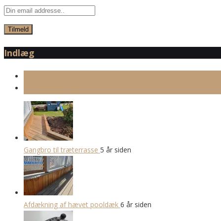
Indlæg
Seneste indlæg
Populære indlæg
Gangbro til træterrasse
5 år siden
Afdækning af hævet pooldæk
6 år siden