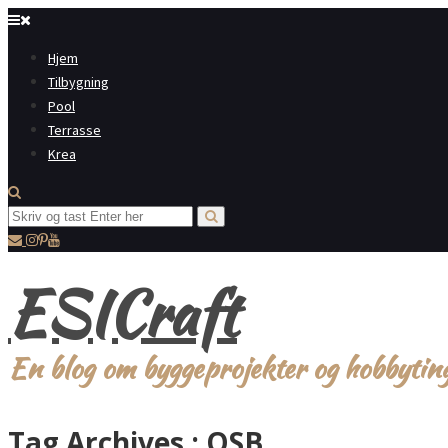
Hjem
Tilbygning
Pool
Terrasse
Krea
ESICraft
En blog om byggeprojekter og hobbytin
Tag Archives :
OSB