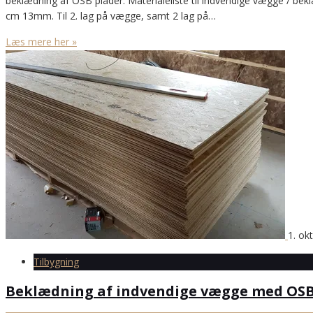
beklædning af OSB plader. Materialeliste til indvendige vægge / b
cm 13mm. Til 2. lag på vægge, samt 2 lag på…
Læs mere her »
1. ok
Tilbygning
Beklædning af indvendige vægge med OSB 