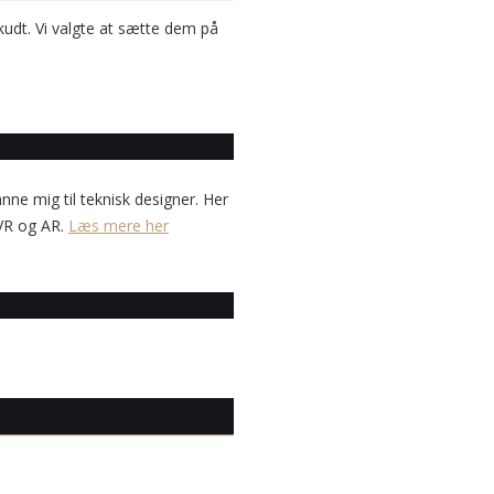
kudt. Vi valgte at sætte dem på
anne mig til teknisk designer. Her
 VR og AR.
Læs mere her