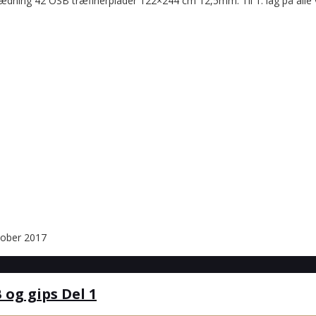
eklædning 42 OSB træfinérplader 122×244 cm 12,5mm. Til 1. lag på al
tober 2017
og gips Del 1