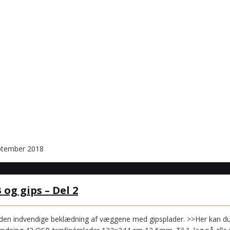
ptember 2018
g gips – Del 2
 den indvendige beklædning af væggene med gipsplader. >>Her kan du