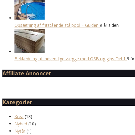
Opsætning af fritstående stålpool – Guiden
9 år siden
Beklædning af indvendige vægge med OSB og gips Del 1
9 år
Affiliate Annoncer
Kategorier
Krea
(18)
Nyhed
(10)
Nytår
(1)