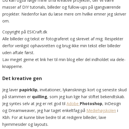
Du kan også følge mine små kreative projekter, der vil være
masser af DIY tutorials, billeder og fullow-ups på igangværende
projekter. Nedenfor kan du læse mere om hvilke emner jeg skriver
om.
Copyright på ESICraft.dk
Alle billeder og tekst er fotograferet og skrevet af mig. Respekter
derfor venligst ophavsretten og brug ikke min tekst eller billeder
uden aftale først.
Lav meget gerne et link her til min blog eller del indholdet via dele-
knapperne.
Det kreative gen
Jeg laver
papirklip
, invitationer, lykønsknings kort og seneste skud
på stammen er
quilling
, som jeg kun lige har stiftet bekendtskab.
Jeg syntes selv at jeg er ret god til
Adobe
Photoshop
, InDesign
og Dreamweaver, jeg har taget enkeltfag på
Mediehøjskolen
i
Kbh. For at kunne blive bedre til at redigere billeder, lave
hjemmesider og layouts.