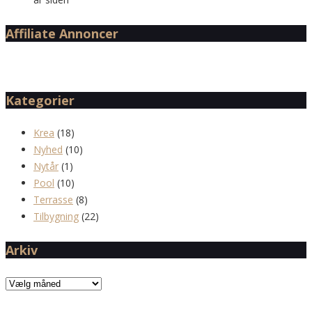
Affiliate Annoncer
Kategorier
Krea
(18)
Nyhed
(10)
Nytår
(1)
Pool
(10)
Terrasse
(8)
Tilbygning
(22)
Arkiv
Arkiv