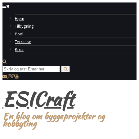
Hjem
Tilbygning
Pool
Terrasse
Krea
ESICraft
En blog om byggeprojekter og
hobbyting