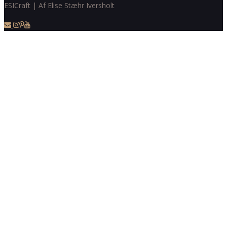
ESICraft | Af Elise Stæhr Iversholt