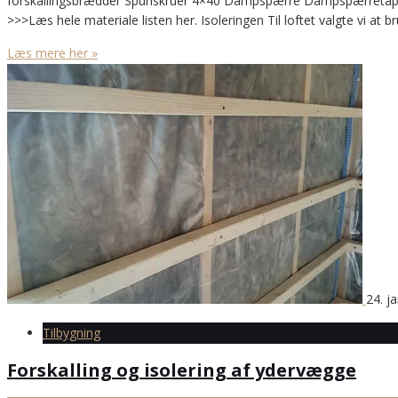
forskallingsbrædder Spunskruer 4×40 Dampspærre Dampspærretape K
>>>Læs hele materiale listen her. Isoleringen Til loftet valgte vi at 
Læs mere her »
24. j
Tilbygning
Forskalling og isolering af ydervægge