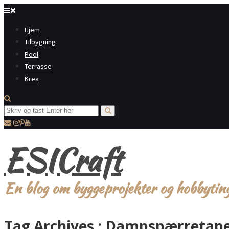
Hjem
Tilbygning
Pool
Terrasse
Krea
ESICraft
En blog om byggeprojekter og hobbytin
Tag Archives :
Dampspærretap