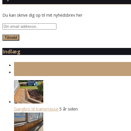
Du kan skrive dig op til mit nyhedsbrev her
Indlæg
Seneste indlæg
Populære indlæg
Gangbro til træterrasse
5 år siden