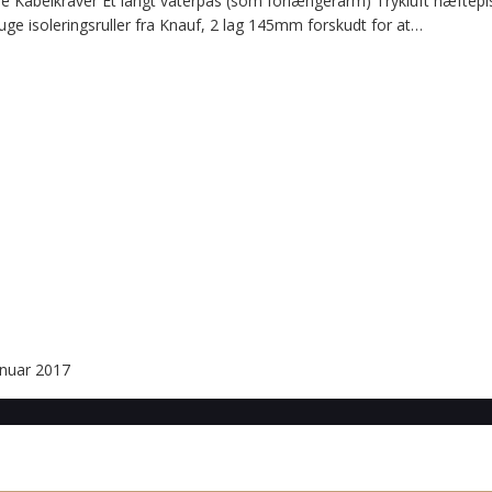
abelkraver Et langt vaterpas (som forlængerarm) Trykluft hæftepis
bruge isoleringsruller fra Knauf, 2 lag 145mm forskudt for at…
anuar 2017