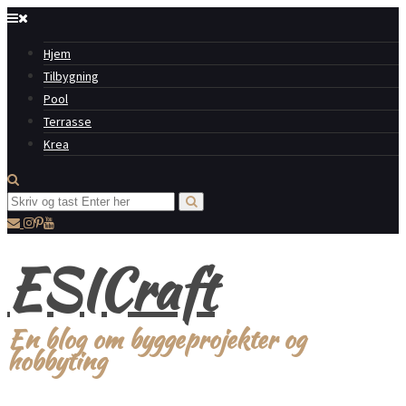
Hjem
Tilbygning
Pool
Terrasse
Krea
ESICraft
En blog om byggeprojekter og
hobbyting