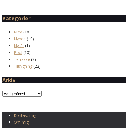
Kategorier
Krea
(18)
Nyhed
(10)
Nytår
(1)
Pool
(10)
Terrasse
(8)
Tilbygning
(22)
Arkiv
Arkiv
Kontakt mig
Om mig