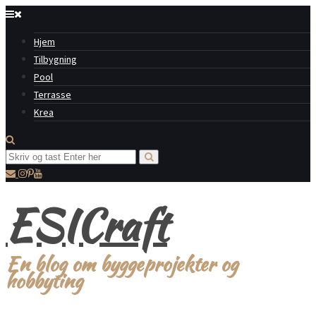
Hjem
Tilbygning
Pool
Terrasse
Krea
ESICraft
En blog om byggeprojekter og
hobbyting