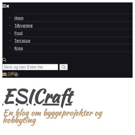
Hjem
Tilbygning
Pool
Terrasse
Krea
ESICraft
En blog om byggeprojekter og
hobbyting