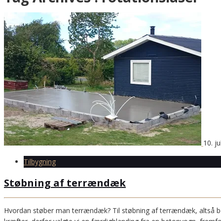
10. ju
Tilbygning
Støbning af terrændæk
Hvordan støber man terrændæk? Til støbning af terrændæk, altså beton