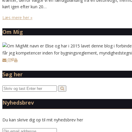
kræfter, derfor valgte vi en færdigblanding fra en betonvogn, frem
kørt igen efter kun 20…
Læs mere her »
Om Mig
Mit navn er Elise og har i 2015 lavet denne blog i forbinde
får jeg kompetencer inden for bygningsreglement, myndighedstegning
Søg her
Nyhedsbrev
Du kan skrive dig op til mit nyhedsbrev her