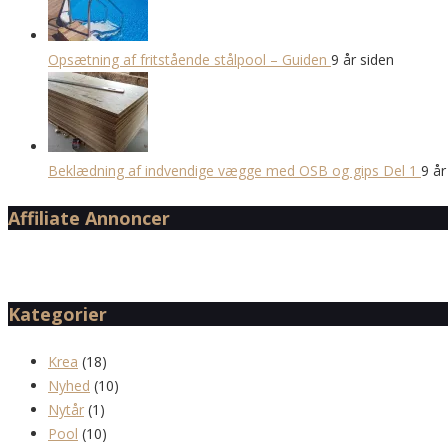
Opsætning af fritstående stålpool – Guiden
9 år siden
Beklædning af indvendige vægge med OSB og gips Del 1
9 år
Affiliate Annoncer
Kategorier
Krea
(18)
Nyhed
(10)
Nytår
(1)
Pool
(10)