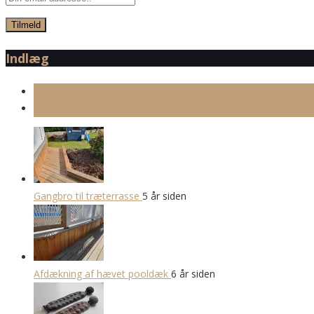
Indlæg
Seneste indlæg
Populære indlæg
Gangbro til træterrasse
5 år siden
Afdækning af hævet pooldæk
6 år siden