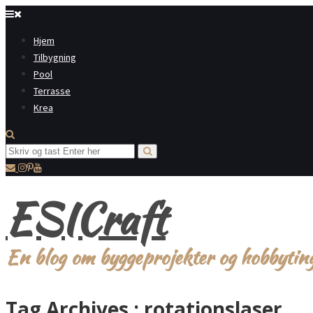
Hjem
Tilbygning
Pool
Terrasse
Krea
ESICraft
En blog om byggeprojekter og hobbytin
Tag Archives :
rotationslaser