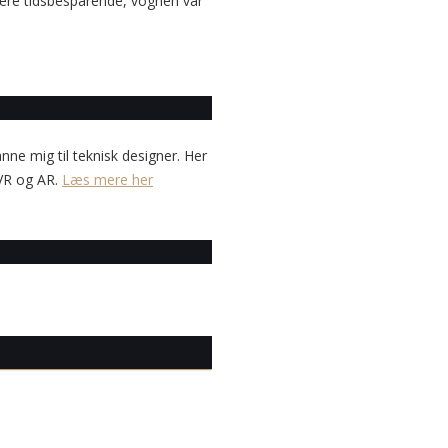
være tidsbesparende, vognen var
anne mig til teknisk designer. Her
 VR og AR.
Læs mere her