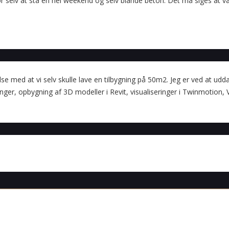
for selv at stå en hel weekend og selv blande beton. Det må siges at 
lse med at vi selv skulle lave en tilbygning på 50m2. Jeg er ved at udd
er, opbygning af 3D modeller i Revit, visualiseringer i Twinmotion,