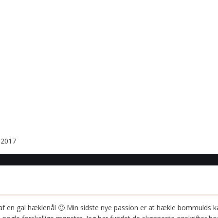
i 2017
 af en gal hæklenål 🙂 Min sidste nye passion er at hækle bommulds 