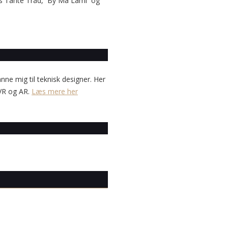
 hos Tante Tråd, By Ma Lami og
anne mig til teknisk designer. Her
 VR og AR.
Læs mere her