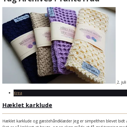
2. jul
Krea
Hæklet karklude
Hæklet karklude og gæstehåndklæder Jeg er simpelthen blevet bidt