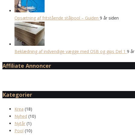
Opsætning af fritstående stålpool – Guiden
9 år siden
Beklædning af indvendige vægge med OSB og gips Del 1
9 år
Affiliate Annoncer
Kategorier
Krea
(18)
Nyhed
(10)
Nytår
(1)
Pool
(10)