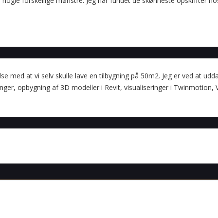
 nogle forskellige mønstre. Jeg har fundet de skønneste opskrifter
lse med at vi selv skulle lave en tilbygning på 50m2. Jeg er ved at udd
er, opbygning af 3D modeller i Revit, visualiseringer i Twinmotion,