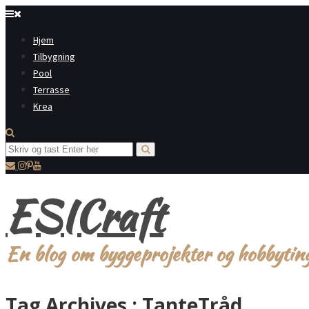
Hjem
Tilbygning
Pool
Terrasse
Krea
ESICraft
En blog om byggeprojekter og hobbytin
Tag Archives :
TanteTråd