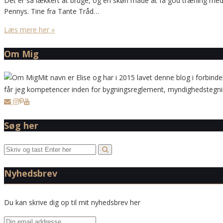
Det er så lækkert at bruge, og en skøn måde at få god træning med
Pennys. Tine fra Tante Tråd…
Læs mere her »
Om Mig
Mit navn er Elise og har i 2015 lavet denne blog i forbinde
får jeg kompetencer inden for bygningsreglement, myndighedstegning
Søg her
Nyhedsbrev
Du kan skrive dig op til mit nyhedsbrev her