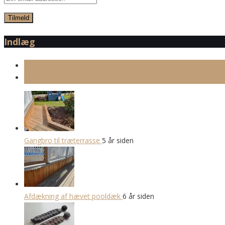
Indlæg
Seneste indlæg
Populære indlæg
Gangbro til træterrasse
5 år siden
Afdækning af hævet pooldæk
6 år siden