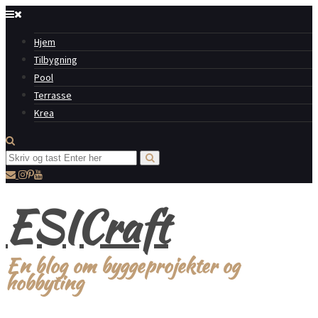
Hjem
Tilbygning
Pool
Terrasse
Krea
ESICraft
En blog om byggeprojekter og
hobbyting