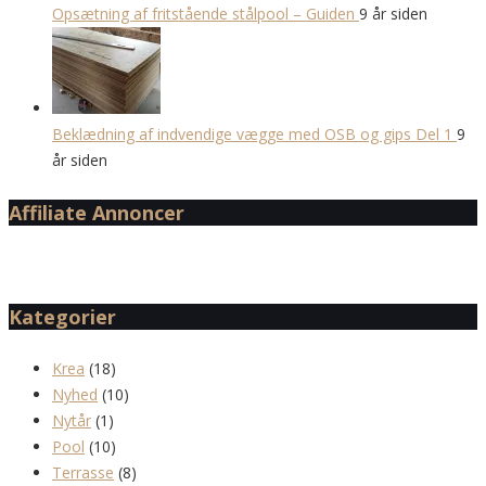
Opsætning af fritstående stålpool – Guiden
9 år siden
Beklædning af indvendige vægge med OSB og gips Del 1
9
år siden
Affiliate Annoncer
Kategorier
Krea
(18)
Nyhed
(10)
Nytår
(1)
Pool
(10)
Terrasse
(8)