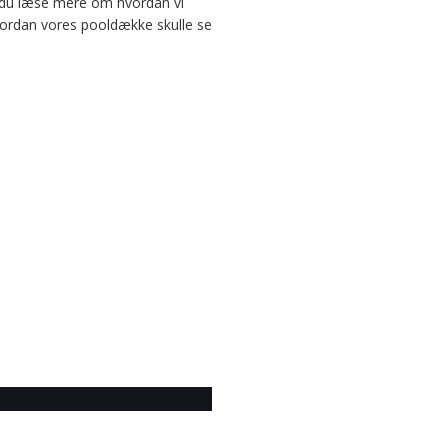
n du læse mere om hvordan vi
hvordan vores pooldække skulle se