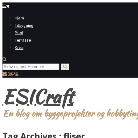
Hjem
Tilbygning
Pool
Terrasse
Krea
ESICraft
En blog om byggeprojekter og hobbytin
Tag Archives :
fliser