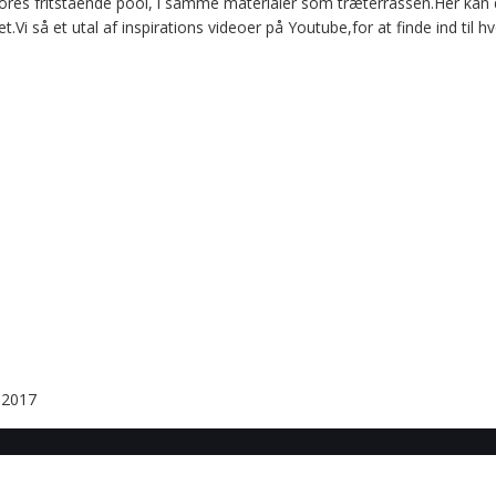
vores fritstående pool, i samme materialer som træterrassen.Her ka
 så et utal af inspirations videoer på Youtube,for at finde ind til 
i 2017