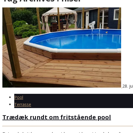
28. ju
Pool
Terrasse
Trædæk rundt om fritstående pool