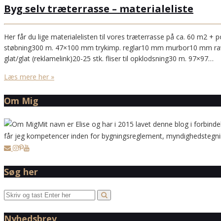
Byg selv træterrasse – materialeliste
Her får du lige materialelisten til vores træterrasse på ca. 60 m2 +
støbning300 m. 47×100 mm trykimp. reglar10 mm murbor10 mm raw
glat/glat (reklamelink)20-25 stk. fliser til opklodsning30 m. 97×97…
Læs mere her »
Om Mig
Mit navn er Elise og har i 2015 lavet denne blog i forbinde
får jeg kompetencer inden for bygningsreglement, myndighedstegning
Søg her
Nyhedsbrev