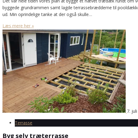
Det var hele tiden vores plan at bygge et hævet trædæk rundt om 
byggede grundrammen samt lagde terrassebrædderne til pooldækket.Vi
ud. Min oprindelige tanke at der også skulle…
Læs mere her »
7. jul
Terrasse
Byg selv træterrasse