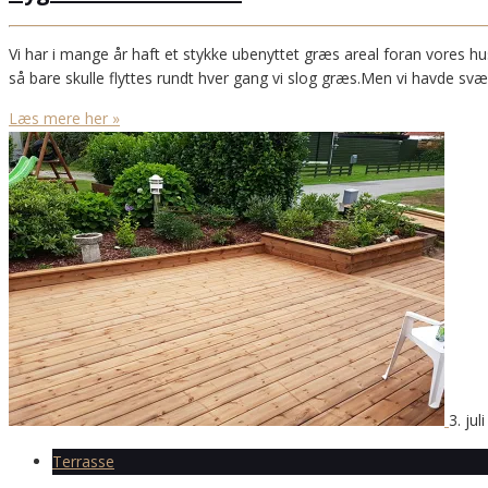
Vi har i mange år haft et stykke ubenyttet græs areal foran vores hu
så bare skulle flyttes rundt hver gang vi slog græs.Men vi havde sv
Læs mere her »
3. jul
Terrasse