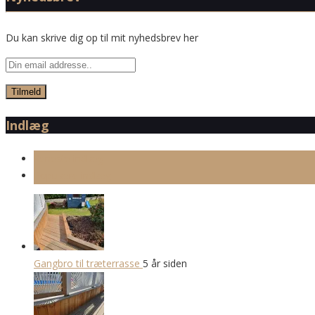
Du kan skrive dig op til mit nyhedsbrev her
Indlæg
Seneste indlæg
Populære indlæg
Gangbro til træterrasse
5 år siden