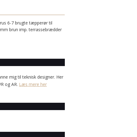
rus 6-7 brugte tæpperør til
 mm brun imp. terrassebrædder
anne mig til teknisk designer. Her
 VR og AR.
Læs mere her