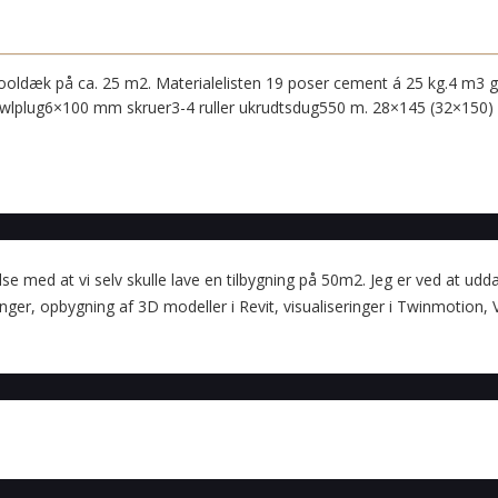
 pooldæk på ca. 25 m2. Materialelisten 19 poser cement á 25 kg.4 m3 g
lplug6×100 mm skruer3-4 ruller ukrudtsdug550 m. 28×145 (32×150)
lse med at vi selv skulle lave en tilbygning på 50m2. Jeg er ved at udd
er, opbygning af 3D modeller i Revit, visualiseringer i Twinmotion,