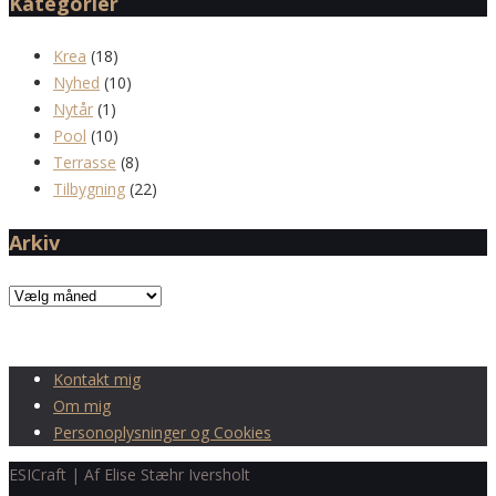
Kategorier
Krea
(18)
Nyhed
(10)
Nytår
(1)
Pool
(10)
Terrasse
(8)
Tilbygning
(22)
Arkiv
Arkiv
Kontakt mig
Om mig
Personoplysninger og Cookies
ESICraft | Af Elise Stæhr Iversholt