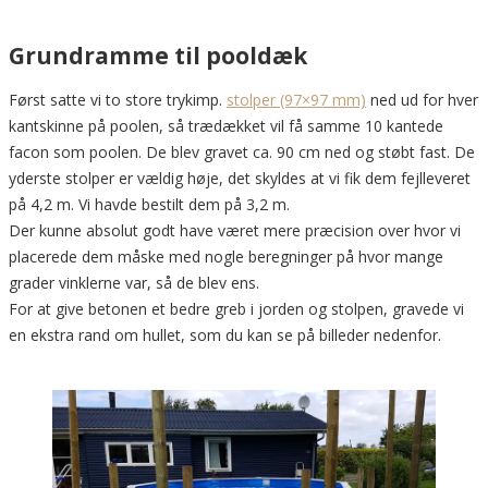
Grundramme til pooldæk
Først satte vi to store trykimp.
stolper (97×97 mm)
ned ud for hver
kantskinne på poolen, så trædækket vil få samme 10 kantede
facon som poolen. De blev gravet ca. 90 cm ned og støbt fast. De
yderste stolper er vældig høje, det skyldes at vi fik dem fejlleveret
på 4,2 m. Vi havde bestilt dem på 3,2 m.
Der kunne absolut godt have været mere præcision over hvor vi
placerede dem måske med nogle beregninger på hvor mange
grader vinklerne var, så de blev ens.
For at give betonen et bedre greb i jorden og stolpen, gravede vi
en ekstra rand om hullet, som du kan se på billeder nedenfor.