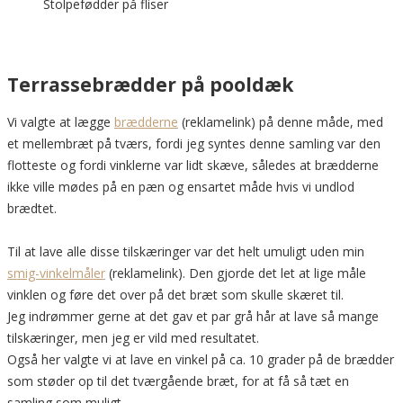
Stolpefødder på fliser
Terrassebrædder på pooldæk
Vi valgte at lægge
brædderne
(reklamelink) på denne måde, med
et mellembræt på tværs, fordi jeg syntes denne samling var den
flotteste og fordi vinklerne var lidt skæve, således at brædderne
ikke ville mødes på en pæn og ensartet måde hvis vi undlod
brædtet.
Til at lave alle disse tilskæringer var det helt umuligt uden min
smig-vinkelmåler
(reklamelink). Den gjorde det let at lige måle
vinklen og føre det over på det bræt som skulle skæret til.
Jeg indrømmer gerne at det gav et par grå hår at lave så mange
tilskæringer, men jeg er vild med resultatet.
Også her valgte vi at lave en vinkel på ca. 10 grader på de brædder
som støder op til det tværgående bræt, for at få så tæt en
samling som muligt.