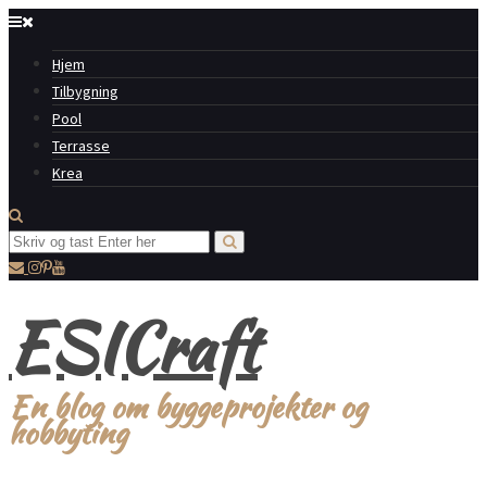
Hjem
Tilbygning
Pool
Terrasse
Krea
ESICraft
En blog om byggeprojekter og
hobbyting