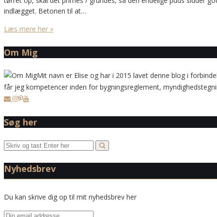
tørret op, skal det primes / grundes, så den endelige puds sidder godt
indlægget. Betonen til at…
Læs mere her »
Om Mig
Mit navn er Elise og har i 2015 lavet denne blog i forbinde
får jeg kompetencer inden for bygningsreglement, myndighedstegning
Søg her
Nyhedsbrev
Du kan skrive dig op til mit nyhedsbrev her