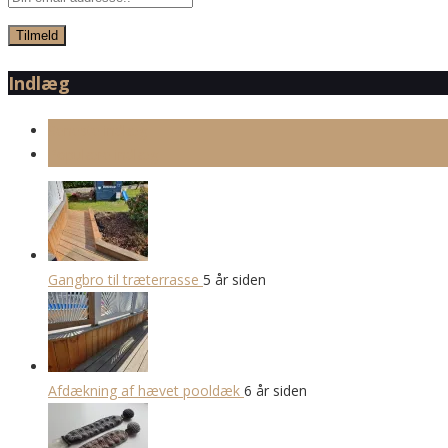
Indlæg
Seneste indlæg
Populære indlæg
Gangbro til træterrasse
5 år siden
Afdækning af hævet pooldæk
6 år siden