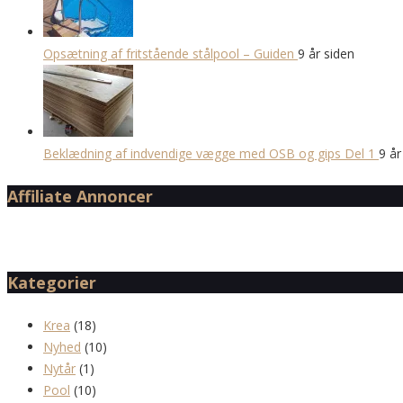
Opsætning af fritstående stålpool – Guiden
9 år siden
Beklædning af indvendige vægge med OSB og gips Del 1
9 år
Affiliate Annoncer
Kategorier
Krea
(18)
Nyhed
(10)
Nytår
(1)
Pool
(10)