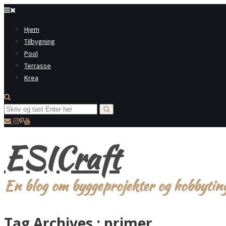
Hjem
Tilbygning
Pool
Terrasse
Krea
ESICraft
En blog om byggeprojekter og hobbytin
Tag Archives :
primer