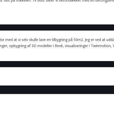
 fast på sokkelen. Til sidst sliber vi betondækket med en betongulvslib
lse med at vi selv skulle lave en tilbygning på 50m2. Jeg er ved at udd
er, opbygning af 3D modeller i Revit, visualiseringer i Twinmotion,