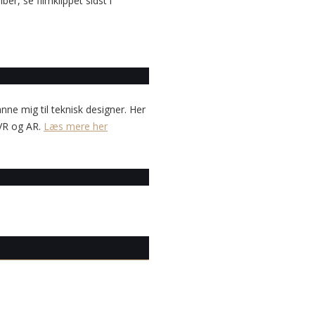
er, se filmklippet sidst i
anne mig til teknisk designer. Her
 VR og AR.
Læs mere her