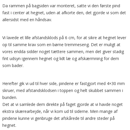
Da rammen på bagsiden var monteret, satte vi den første pind
fast i center at hegnet, uden at afkorte den, det gjorde vi som det
allersidst med en håndsav.
Vi lavede et lille afstandsklods på 6 cm, for at sikre at hegnet lever
op til samme krav som en børne tremmeseng. Det er muligt at
vores endda sidder noget tættere sammen, men det giver stadig
fint udsyn igennem hegnet og lidt læ og afskærmning for dem
som bader.
Herefter gik vi ud til hver side, pindene er fastgjort med 4×30 mm
skruer, med afstandsklodsen i toppen og helt skubbet sammen i
bunden.
Det at vi samlede dem direkte på faget gjorde at vi havde noget
ekstra skærearbejde, når vi kom ud til siderne. Men mange af
pindene kunne vi genbruge det afskårede til andre steder på
hegnet.