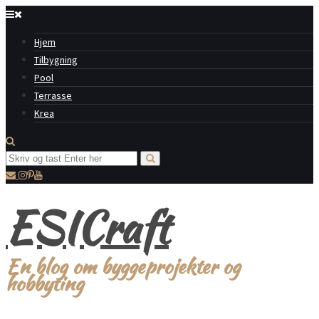
Hjem
Tilbygning
Pool
Terrasse
Krea
ESICraft
En blog om byggeprojekter og
hobbyting