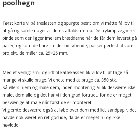
poolhegn
Først kørte vi på trælasten og spurgte pænt om vi måtte få lov til
at gå og samle noget at deres affaldstræ op. De trykimprægneret
pinde som der ligger imellem brædderne når de får dem leveret på
paller, og som de bare smider ud løbende, passer perfekt til vores
projekt, de måler ca. 25×25 mm.
Med et venligt smil og lidt til kaffekassen fik vi lov til at tage så
mange vi skulle bruge. Vi endte med at bruge ca. 350 stk.
Så ellers hjem og male dem, inden montering. Vi fik desværre ikke
malet dem alle og det har vi i den grad fortrudt, for de er meget
besværlige at male når først de er monteret.
Vi glemte desværre også at løbe over dem med lidt sandpapir, det
havde nok været en ret god ide, da de er meget ru og ikke
høvlede.