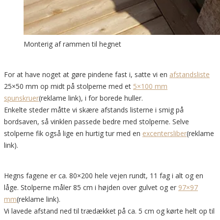
Monterig af rammen til hegnet
For at have noget at gøre pindene fast i, satte vi en
afstandsliste
25×50 mm op midt på stolperne med et
5×100 mm
spunskruer
(reklame link), i for borede huller.
Enkelte steder måtte vi skære afstands listerne i smig på
bordsaven, så vinklen passede bedre med stolperne. Selve
stolperne fik også lige en hurtig tur med en
excentersliber
(reklame
link).
Hegns fagene er ca. 80×200 hele vejen rundt, 11 fag i alt og en
låge. Stolperne måler 85 cm i højden over gulvet og er
97×97
mm
(reklame link).
Vi lavede afstand ned til trædækket på ca. 5 cm og kørte helt op til