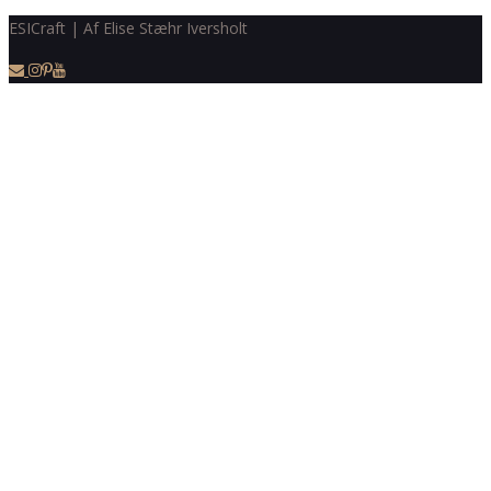
ESICraft | Af Elise Stæhr Iversholt