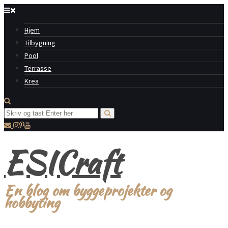
Hjem
Tilbygning
Pool
Terrasse
Krea
ESICraft
En blog om byggeprojekter og
hobbyting