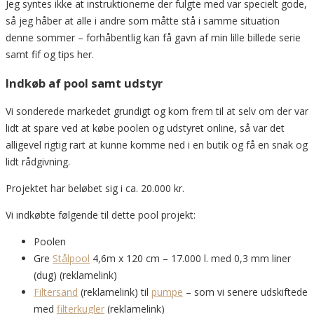
Jeg syntes ikke at instruktionerne der fulgte med var specielt gode,
så jeg håber at alle i andre som måtte stå i samme situation
denne sommer – forhåbentlig kan få gavn af min lille billede serie
samt fif og tips her.
Indkøb af pool samt udstyr
Vi sonderede markedet grundigt og kom frem til at selv om der var
lidt at spare ved at købe poolen og udstyret online, så var det
alligevel rigtig rart at kunne komme ned i en butik og få en snak og
lidt rådgivning.
Projektet har beløbet sig i ca. 20.000 kr.
Vi indkøbte følgende til dette pool projekt:
Poolen
Gre
Stålpool
4,6m x 120 cm – 17.000 l. med 0,3 mm liner
(dug) (reklamelink)
Filtersand
(reklamelink) til
pumpe
– som vi senere udskiftede
med
filterkugler
(reklamelink)