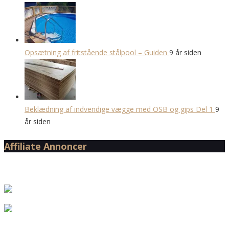
Opsætning af fritstående stålpool – Guiden
9 år siden
Beklædning af indvendige vægge med OSB og gips Del 1
9
år siden
Affiliate Annoncer