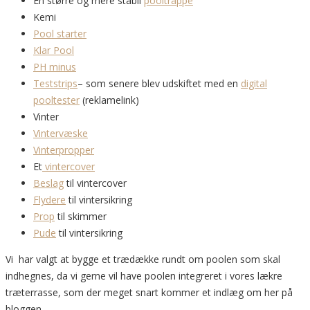
En større og mere stabil
pooltrappe
Kemi
Pool starter
Klar Pool
PH minus
Teststrips
– som senere blev udskiftet med en
digital
pooltester
(reklamelink)
Vinter
Vintervæske
Vinterpropper
Et
vintercover
Beslag
til vintercover
Flydere
til vintersikring
Prop
til skimmer
Pude
til vintersikring
Vi har valgt at bygge et trædække rundt om poolen som skal
indhegnes, da vi gerne vil have poolen integreret i vores lækre
træterrasse, som der meget snart kommer et indlæg om her på
bloggen.