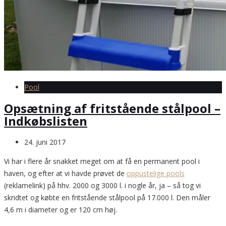
Pool
Opsætning af fritstående stålpool –
Indkøbslisten
24. juni 2017
Vi har i flere år snakket meget om at få en permanent pool i
haven, og efter at vi havde prøvet de
oppustelige p
o
ols
(reklamelink) på hhv. 2000 og 3000 l. i nogle år, ja – så tog vi
skridtet og købte en fritstående stålpool på 17.000 l. Den måler
4,6 m i diameter og er 120 cm høj.