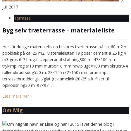
juli 2017
Terrasse
Byg selv træterrasse – materialeliste
Her får du lige materialelisten til vores træterrasse på ca. 60 m2 +
pooldæk på ca. 25 m2. Materialelisten 19 poser cement á 25 kg.4
m3 grus 6-7 brugte tæpperør til støbning300 m. 47×100 mm
trykimp. reglar10 mm murbor10 mm rawlplug6×100 mm skruer3-4
ruller ukrudtsdug550 m. 28×145 (32×150) mm brun imp.
terrassebrædder glat/glat (reklamelink)20-25 stk. fliser til
opklodsning30 m. 97×97…
Læs mere her »
Om Mig
Mit navn er Elise og har i 2015 lavet denne blog i