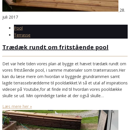
28.
juli 2017
Pool
Terrasse
Trædæk rundt om fritstående pool
Det var hele tiden vores plan at bygge et hævet trædæk rundt om
vores fritstående pool, i samme materialer som træterrassen.Her
kan du læse mere om hvordan vi byggede grundrammen samt
lagde terrassebrædderne til pooldækket.Vi så et utal af inspirations
videoer på Youtube,for at finde ind til hvordan vores pooldække
skulle se ud. Min oprindelige tanke at der også skulle…
Læs mere her »