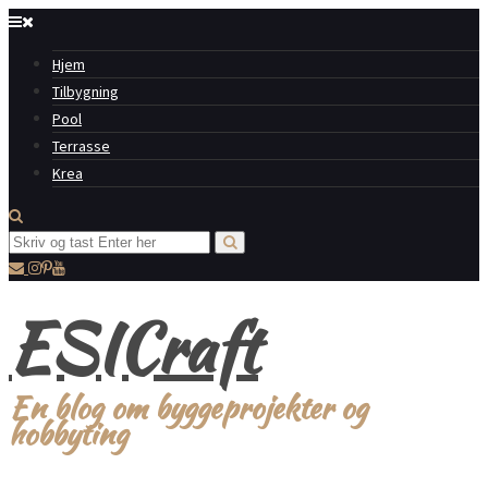
Hjem
Tilbygning
Pool
Terrasse
Krea
ESICraft
En blog om byggeprojekter og
hobbyting