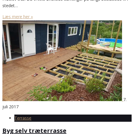
stedet…
Læs mere her »
7.
juli 2017
Terrasse
Byg selv træterrasse