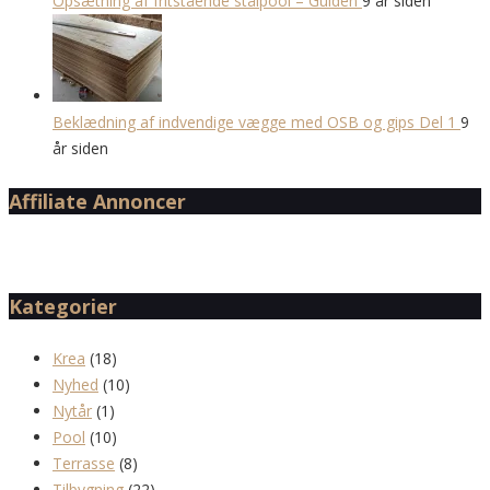
Opsætning af fritstående stålpool – Guiden
9 år siden
Beklædning af indvendige vægge med OSB og gips Del 1
9
år siden
Affiliate Annoncer
Kategorier
Krea
(18)
Nyhed
(10)
Nytår
(1)
Pool
(10)
Terrasse
(8)
Tilbygning
(22)